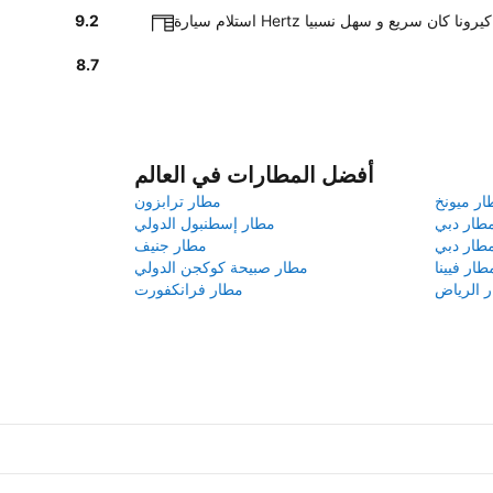
 سيارة Hertz في كيرونا كان سريع و سهل نسبيا
9.2
8.7
أفضل المطارات في العالم
ار ميونخ
مطار ترابزون
طار دبي
مطار إسطنبول الدولي
طار دبي
مطار جنيف
طار فيينا
مطار صبيحة كوكجن الدولي
 الرياض
مطار فرانكفورت