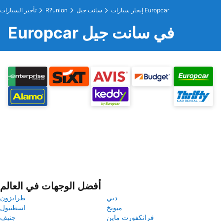
إيجار سيارات Europcar
سانت جيل
R?union
تأجير السيارات
Europcar في سانت جيل
أفضل الوجهات في العالم
دبي
طرابزون
ميونخ
اسطنبول
فرانكفورت ماين
جنيف