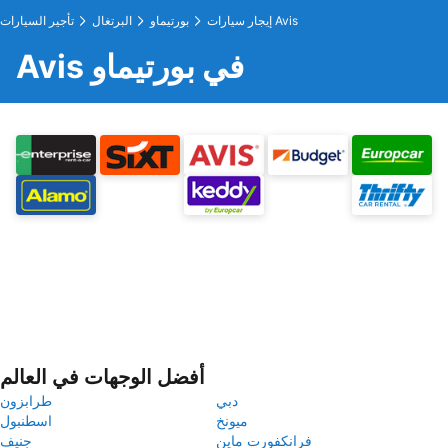
إيجار سيارات Avis
بورتيماو
البرتغال
تأجير السيارات
Avis في بورتيماو
أفضل الوجهات في العالم
دبي
طرابزون
ميونخ
اسطنبول
فرانكفورت ماين
جنيف