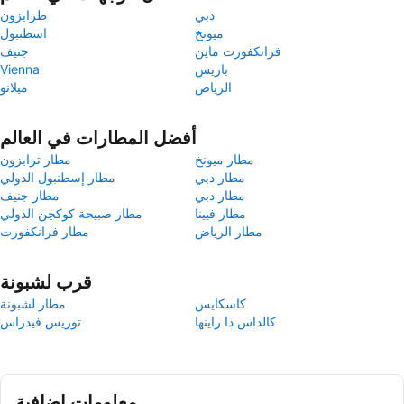
دبي
طرابزون
ميونخ
اسطنبول
فرانكفورت ماين
جنيف
باريس
Vienna
الرياض
ميلانو
أفضل المطارات في العالم
مطار ميونخ
مطار ترابزون
مطار دبي
مطار إسطنبول الدولي
مطار دبي
مطار جنيف
مطار فيينا
مطار صبيحة كوكجن الدولي
مطار الرياض
مطار فرانكفورت
قرب لشبونة
كاسكايس
مطار لشبونة
كالداس دا راينها
توريس فيدراس
معلومات إضافية