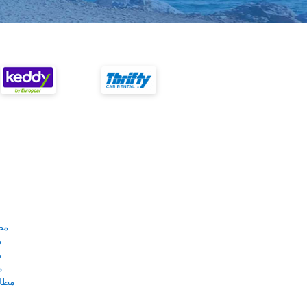
مط
م
م
م
مطار