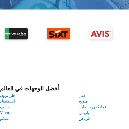
أفضل الوجهات في العالم
دبي
طرابزون
ميونخ
اسطنبول
فرانكفورت ماين
جنيف
باريس
Vienna
الرياض
ميلانو