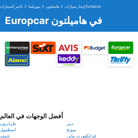
إيجار سيارات Europcar
هاميلتون
نيوزيلندا
تأجير السيارات
Europcar في هاميلتون
أفضل الوجهات في العالم
دبي
طرابزون
ميونخ
اسطنبول
فرانكفورت ماين
جنيف