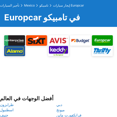
إيجار سيارات Europcar
تامبيكو
Mexico
تأجير السيارات
Europcar في تامبيكو
أفضل الوجهات في العالم
دبي
طرابزون
ميونخ
اسطنبول
فرانكفورت ماين
جنيف