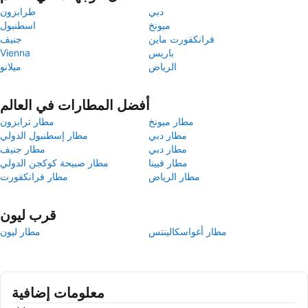
دبي
طرابزون
ميونخ
اسطنبول
فرانكفورت ماين
جنيف
باريس
Vienna
الرياض
ميلانو
أفضل المطارات في العالم
مطار ميونخ
مطار ترابزون
مطار دبي
مطار إسطنبول الدولي
مطار دبي
مطار جنيف
مطار فيينا
مطار صبيحة كوكجن الدولي
مطار الرياض
مطار فرانكفورت
قرب ليون
مطار أغواسكالينتس
مطار ليون
معلومات إضافية