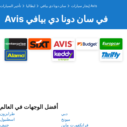
إيجار سيارات Avis
سان دونا دي بيافي
ايطاليا
تأجير السيارات
Avis في سان دونا دي بيافي
أفضل الوجهات في العالم
دبي
طرابزون
ميونخ
اسطنبول
فرانكفورت ماين
جنيف