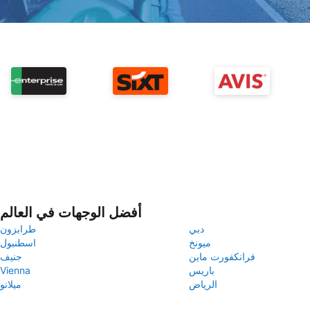
أفضل الوجهات في العالم
دبي
طرابزون
ميونخ
اسطنبول
فرانكفورت ماين
جنيف
باريس
Vienna
الرياض
ميلانو