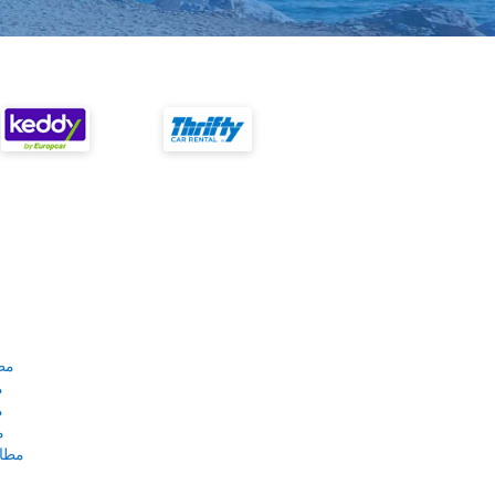
مط
م
م
م
مطار