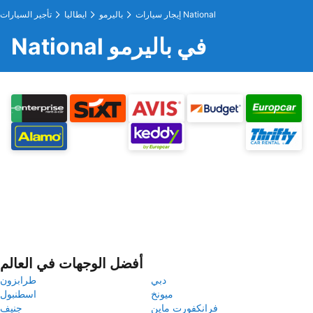
إيجار سيارات National
باليرمو
ايطاليا
تأجير السيارات
National في باليرمو
أفضل الوجهات في العالم
دبي
طرابزون
ميونخ
اسطنبول
فرانكفورت ماين
جنيف