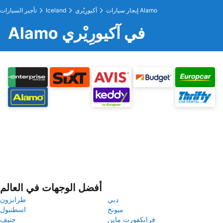
إيجار سيارات Alamo
آكيورِيْري
Iceland
تأجير السيارات
Alamo في آكيورِيْري
أفضل الوجهات في العالم
دبي
طرابزون
ميونخ
اسطنبول
فرانكفورت ماين
جنيف