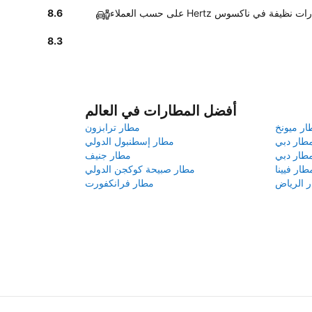
ب العملاء Hertz سيارات نظيفة في ناكسوس
8.6
8.3
أفضل المطارات في العالم
ار ميونخ
مطار ترابزون
طار دبي
مطار إسطنبول الدولي
طار دبي
مطار جنيف
طار فيينا
مطار صبيحة كوكجن الدولي
 الرياض
مطار فرانكفورت