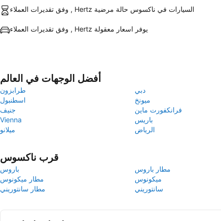
وفق تقديرات العملاء , Hertz السيارات في ناكسوس حالة مرضية
وفق تقديرات العملاء , Hertz يوفر اسعار معقولة
أفضل الوجهات في العالم
دبي
طرابزون
ميونخ
اسطنبول
فرانكفورت ماين
جنيف
باريس
Vienna
الرياض
ميلانو
قرب ناكسوس
مطار باروس
باروس
ميكونوس
مطار ميكونوس
سانتوريني
مطار سانتوريني