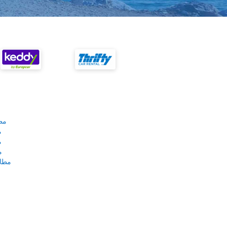
مط
م
م
م
مطار