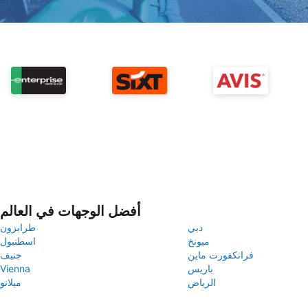
أفضل الوجهات في العالم
دبي
طرابزون
ميونخ
اسطنبول
فرانكفورت ماين
جنيف
باريس
Vienna
الرياض
ميلانو