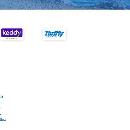
مط
م
م
م
مطار