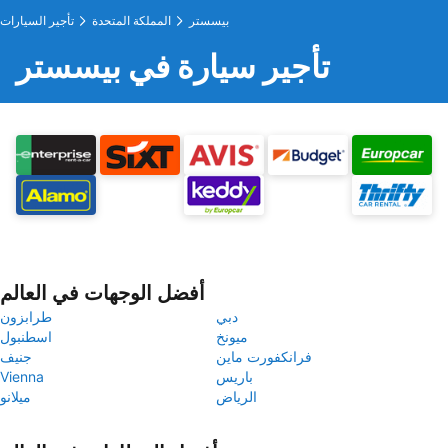
بيسستر
المملكة المتحدة
تأجير السيارات
تأجير سيارة في بيسستر
أفضل الوجهات في العالم
دبي
طرابزون
ميونخ
اسطنبول
فرانكفورت ماين
جنيف
باريس
Vienna
الرياض
ميلانو