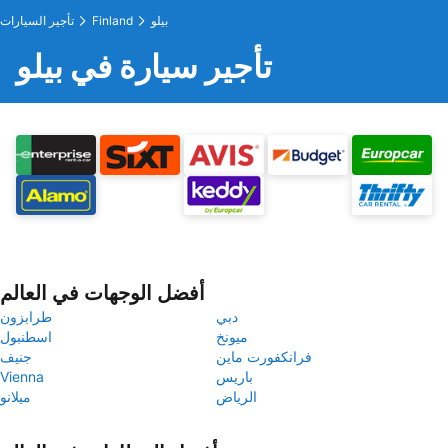
بيلو
Finland
تأجير السيارات
تأجير سيارة في بيلو
أفضل الوجهات في العالم
دبي
طرابزون
ميونخ
اسطنبول
فرانكفورت ماين
جنيف
باريس
Vienna
الرياض
ميلانو