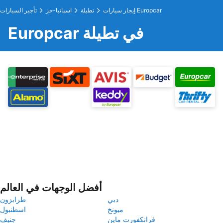
إيجار سيارات Europcar
تطيلة
اسبانيا-جز
تأجير السيارات
Europcar في تطيلة
أفضل الوجهات في العالم
دبي
طرابزون
ميونخ
اسطنبول
فرانكفورت ماين
جنيف