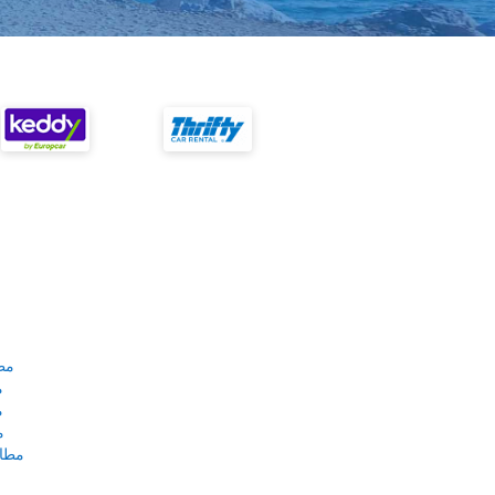
مط
م
م
م
مطار