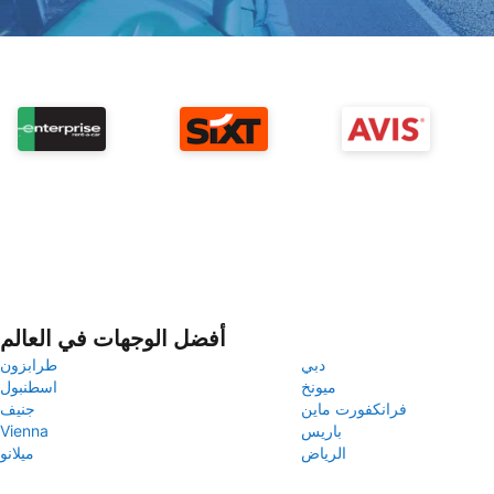
أفضل الوجهات في العالم
دبي
طرابزون
ميونخ
اسطنبول
فرانكفورت ماين
جنيف
باريس
Vienna
الرياض
ميلانو