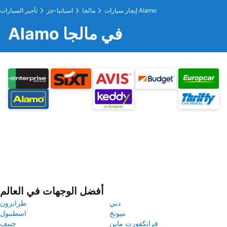
إيجار سيارات Alamo
مالجا
اسبانيا-جز
تأجير السيارات
Alamo في مالجا
أفضل الوجهات في العالم
دبي
طرابزون
ميونخ
اسطنبول
فرانكفورت ماين
جنيف