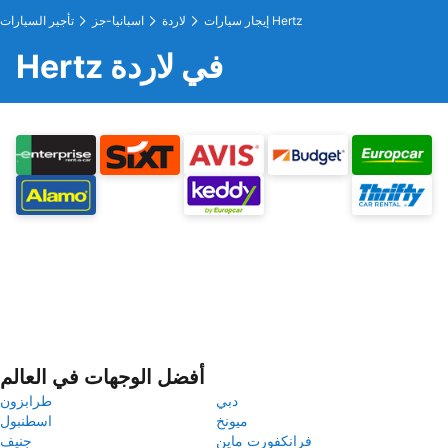
إيجار سيارات Hertz
لاردة
اسبانيا-جز
تأجير السيارات
Hertz في لاردة
أفضل الوجهات في العالم
دبي
طرابزون
ميونخ
اسطنبول
فرانكفورت ماين
جنيف