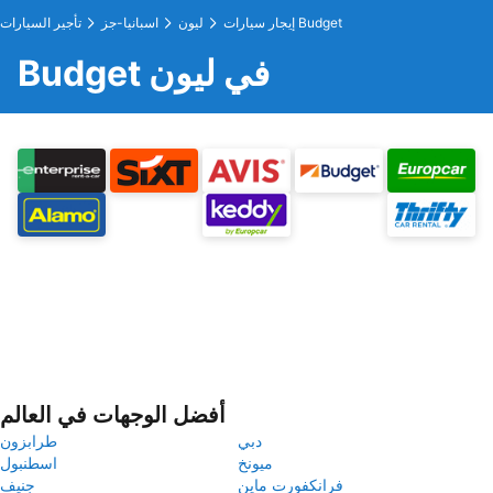
إيجار سيارات Budget
ليون
اسبانيا-جز
تأجير السيارات
Budget في ليون
أفضل الوجهات في العالم
دبي
طرابزون
ميونخ
اسطنبول
فرانكفورت ماين
جنيف