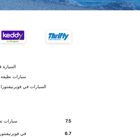
تسليم errent
على حسب العملاء Interrent 
وفق تقديرات العملاء , Interrent السيارات في فو
7.5
على حسب العملاء nt
6.7
أخبرنا زبائننا أن إيجاد مكتب errent