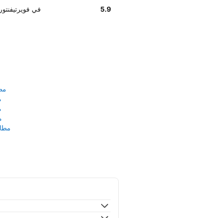
5.9
أخبرنا زبائننا أن موظفي terrent
مط
م
م
م
مطار