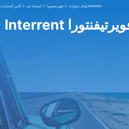
إيجار سيارات Interrent
فويرتيفنتورا
اسبانيا-جز
تأجير السيارات
I في فويرتيفنتورا