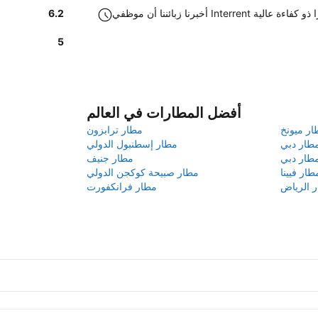
In في فويرتيفنتورا ذو كفاءة عالية
6.2
5
أفضل المطارات في العالم
ار ميونخ
مطار ترابزون
طار دبي
مطار إسطنبول الدولي
طار دبي
مطار جنيف
طار فيينا
مطار صبيحة كوكجن الدولي
 الرياض
مطار فرانكفورت