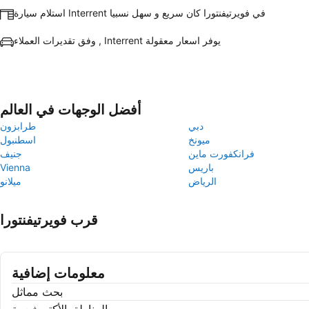
استلام سيارة Interrent في فويرتيفنتورا كان سريع و سهل نسبيا
وفق تقديرات العملاء , Interrent يوفر اسعار معقولة
أفضل الوجهات في العالم
دبي
طرابزون
ميونخ
اسطنبول
فرانكفورت ماين
جنيف
باريس
Vienna
الرياض
ميلانو
قرب فويرتيفنتورا
معلومات إضافية
بحث مماثل