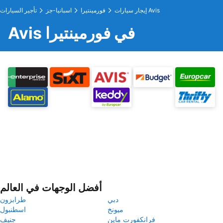
إيجار سيارات Avis
فورمينتيرا
اسبانيا-جز
تأجير السيارات
Avis في فورمينتيرا
أفضل الوجهات في العالم
دبي
طرابزون
ميونخ
اسطنبول
فرانكفورت ماين
جنيف