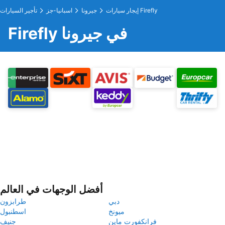
إيجار سيارات Firefly
جيرونا
اسبانيا-جز
تأجير السيارات
Firefly في جيرونا
أفضل الوجهات في العالم
دبي
طرابزون
ميونخ
اسطنبول
فرانكفورت ماين
جنيف