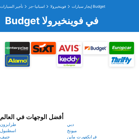
إيجار سيارات Budget
فوينخيرولا
اسبانيا-جز
تأجير السيارات
Budget في فوينخيرولا
أفضل الوجهات في العالم
دبي
طرابزون
ميونخ
اسطنبول
فرانكفورت ماين
جنيف