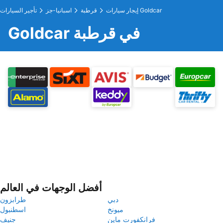
إيجار سيارات Goldcar
قرطبة
اسبانيا-جز
تأجير السيارات
Goldcar في قرطبة
أفضل الوجهات في العالم
دبي
طرابزون
ميونخ
اسطنبول
فرانكفورت ماين
جنيف