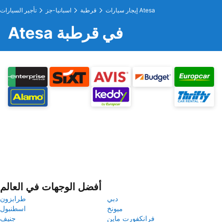
إيجار سيارات Atesa
قرطبة
اسبانيا-جز
تأجير السيارات
Atesa في قرطبة
أفضل الوجهات في العالم
دبي
طرابزون
ميونخ
اسطنبول
فرانكفورت ماين
جنيف