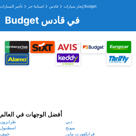
إيجار سيارات Budget
قادس
اسبانيا-جز
تأجير السيارات
Budget في قادس
أفضل الوجهات في العالم
دبي
طرابزون
ميونخ
اسطنبول
فرانكفورت ماين
جنيف