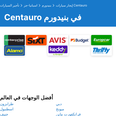
إيجار سيارات Centauro
بنيدورم
اسبانيا-جز
تأجير السيارات
Centauro في بنيدورم
أفضل الوجهات في العالم
دبي
طرابزون
ميونخ
اسطنبول
فرانكفورت ماين
جنيف