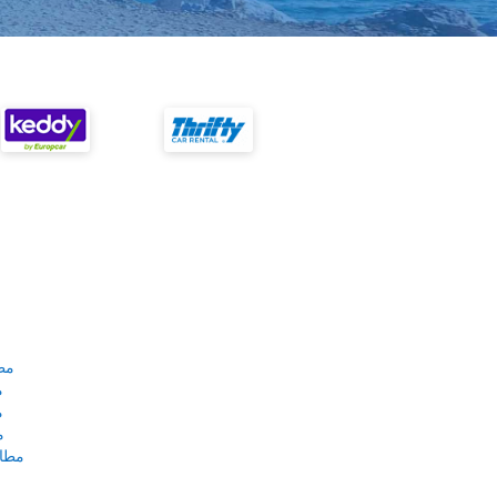
مط
م
م
م
مطار