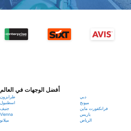
أفضل الوجهات في العالم
دبي
طرابزون
ميونخ
اسطنبول
فرانكفورت ماين
جنيف
باريس
Vienna
الرياض
ميلانو