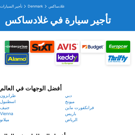
غلادساكس
Denmark
تأجير السيارات
تأجير سيارة في غلادساكس
أفضل الوجهات في العالم
دبي
طرابزون
ميونخ
اسطنبول
فرانكفورت ماين
جنيف
باريس
Vienna
الرياض
ميلانو