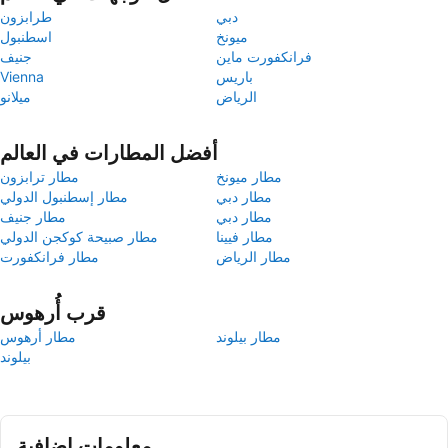
دبي
طرابزون
ميونخ
اسطنبول
فرانكفورت ماين
جنيف
باريس
Vienna
الرياض
ميلانو
أفضل المطارات في العالم
مطار ميونخ
مطار ترابزون
مطار دبي
مطار إسطنبول الدولي
مطار دبي
مطار جنيف
مطار فيينا
مطار صبيحة كوكجن الدولي
مطار الرياض
مطار فرانكفورت
قرب أُرهوس
مطار بيلوند
مطار أرهوس
بيلوند
معلومات إضافية