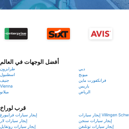
أفضل الوجهات في العالم
دبي
طرابزون
ميونخ
اسطنبول
فرانكفورت ماين
جنيف
باريس
Vienna
الرياض
ميلانو
قرب لوراخ
Villingen Schwenninge
إيجار سيارات فرايبورغ
إيجار سيارات سنجن
إيجار سيارات لار
إيجار سيارات توتلنغن
إيجار سيارات روتفايل