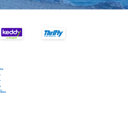
مط
م
م
م
مطار