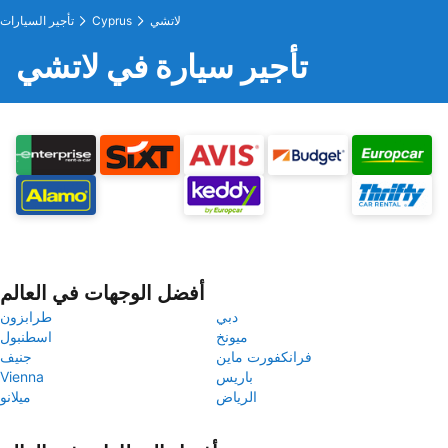
لاتشي
Cyprus
تأجير السيارات
تأجير سيارة في لاتشي
أفضل الوجهات في العالم
دبي
طرابزون
ميونخ
اسطنبول
فرانكفورت ماين
جنيف
باريس
Vienna
الرياض
ميلانو