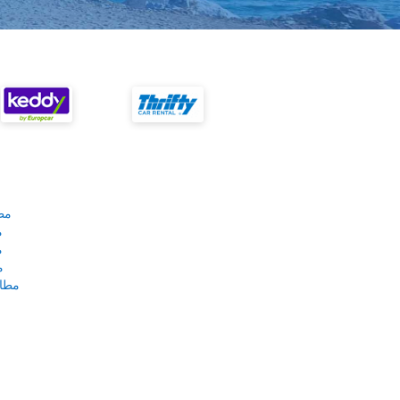
مط
م
م
م
مطار