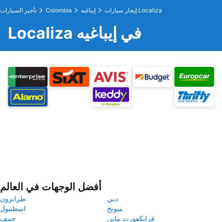
إيجار سيارات Localiza
إيباغيه
Colombia
تأجير السيارات
Localiza في إيباغيه
أفضل الوجهات في العالم
دبي
طرابزون
ميونخ
اسطنبول
فرانكفورت ماين
جنيف