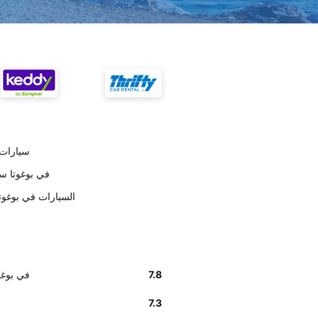
على حسب العملا
أخبرنا زبائننا أن إيجاد مكتب get
وفق تقديرات العملاء , Budget السيا
7.8
أخبرنا زبائننا أن إي
7.3