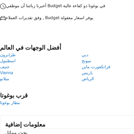
أخبرنا زبائننا أن موظفي Budget في بوغوتا ذو كفاءة عالية
وفق تقديرات العملاء , Budget يوفر اسعار معقولة
أفضل الوجهات في العالم
دبي
طرابزون
ميونخ
اسطنبول
فرانكفورت ماين
جنيف
باريس
Vienna
الرياض
ميلانو
قرب بوغوتا
مطار بوغوتا
معلومات إضافية
بحث مماثل