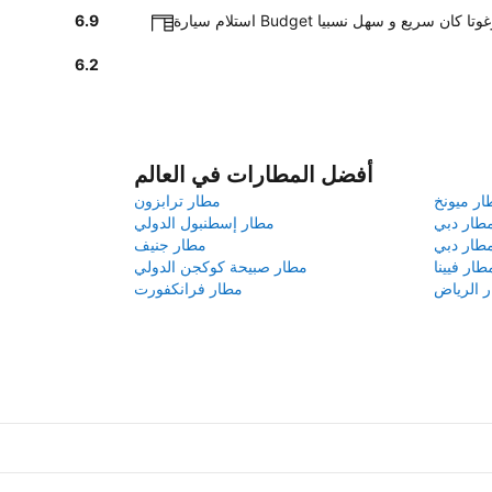
ارة Budget في بوغوتا كان سريع و سهل نسبيا
6.9
6.2
أفضل المطارات في العالم
ار ميونخ
مطار ترابزون
طار دبي
مطار إسطنبول الدولي
طار دبي
مطار جنيف
طار فيينا
مطار صبيحة كوكجن الدولي
 الرياض
مطار فرانكفورت