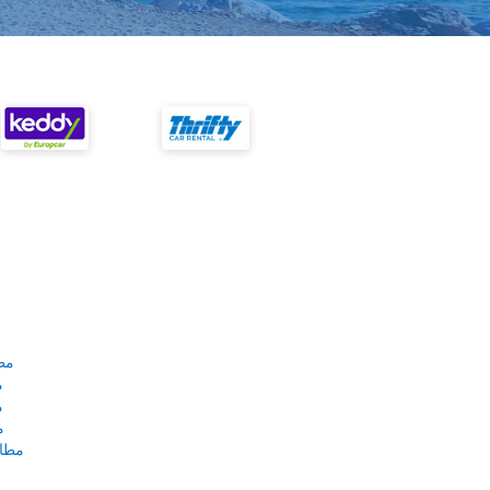
مط
م
م
م
مطار