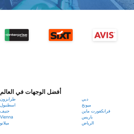
أفضل الوجهات في العالم
دبي
طرابزون
ميونخ
اسطنبول
فرانكفورت ماين
جنيف
باريس
Vienna
الرياض
ميلانو