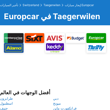
إيجار سيارات Europcar
Taegerwilen
Switzerland
تأجير السيارات
Europcar في Taegerwilen
أفضل الوجهات في العالم
دبي
طرابزون
ميونخ
اسطنبول
فرانكفورت ماين
جنيف