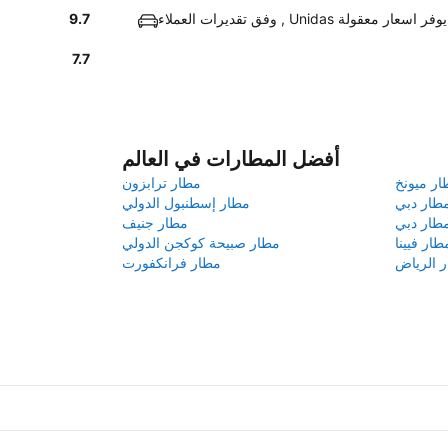
وفق تقديرات العملاء , Unidas يوفر اسعار معقولة
9.7
7.7
أفضل المطارات في العالم
ار ميونخ
مطار ترابزون
طار دبي
مطار إسطنبول الدولي
طار دبي
مطار جنيف
طار فيينا
مطار صبيحة كوكجن الدولي
 الرياض
مطار فرانكفورت