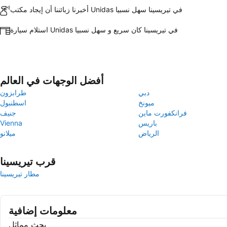
أخبرنا زبائننا أن إيجاد مكتب Unidas في تيريسينا سهل نسبيا
استلام سيارة Unidas في تيريسينا كان سريع و سهل نسبيا
أفضل الوجهات في العالم
دبي
طرابزون
ميونخ
اسطنبول
فرانكفورت ماين
جنيف
باريس
Vienna
الرياض
ميلانو
قرب تيريسينا
مطار تيريسينا
معلومات إضافية
بحث مماثل