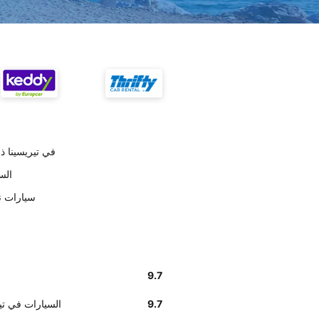
أخبرنا زبائننا أن موظفي Unidas
تسلي
على حسب العملاء 
9.7
9.7
وفق تقديرات العملاء , nidas