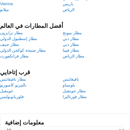
باريس
Vienna
الرياض
ميلانو
أفضل المطارات في العالم
مطار ميونخ
مطار ترابزون
مطار دبي
مطار إسطنبول الدولي
مطار دبي
مطار جنيف
مطار فيينا
مطار صبيحة كوكجن الدولي
مطار الرياض
مطار فرانكفورت
قرب إتاخايي
نافيغانتس
مطار نافيغانتس
بلوميناو
بالنيريو كامبوريو
مطار جوينفيل
جوينفيل
مطار فورتاليزا
فلوريانوبوليس
معلومات إضافية