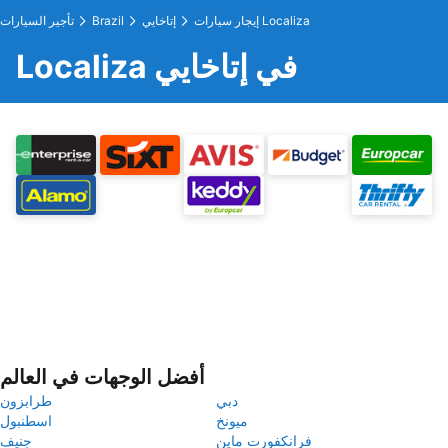
إيجار سيارات Localiza
إتاخايي
Brazil
تأجير السيارات
Localiza في إتاخايي
أفضل الوجهات في العالم
دبي
طرابزون
ميونخ
اسطنبول
فرانكفورت ماين
جنيف