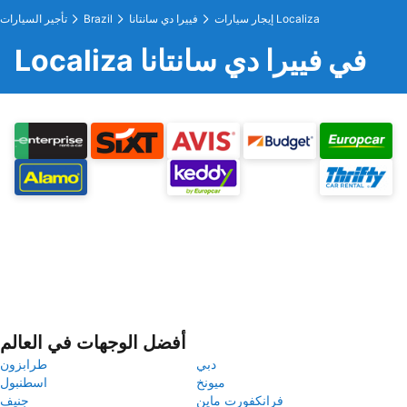
إيجار سيارات Localiza
فييرا دي سانتانا
Brazil
تأجير السيارات
Localiza في فييرا دي سانتانا
أفضل الوجهات في العالم
دبي
طرابزون
ميونخ
اسطنبول
فرانكفورت ماين
جنيف