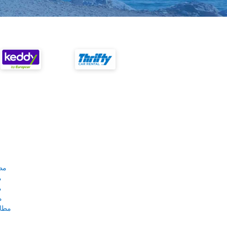
مط
م
م
م
مطار