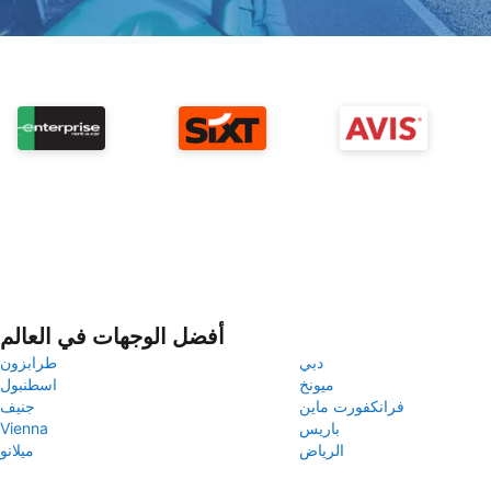
أفضل الوجهات في العالم
دبي
طرابزون
ميونخ
اسطنبول
فرانكفورت ماين
جنيف
باريس
Vienna
الرياض
ميلانو