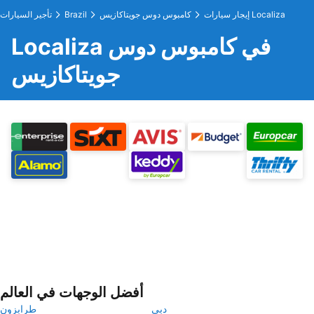
إيجار سيارات Localiza
كامبوس دوس جويتاكازيس
Brazil
تأجير السيارات
Localiza في كامبوس دوس
جويتاكازيس
أفضل الوجهات في العالم
دبي
طرابزون