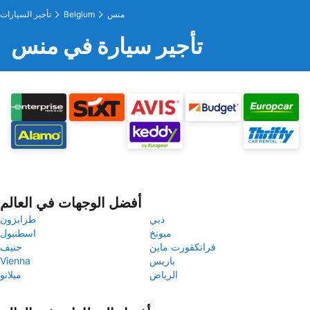
منس
Belgium
تأجير السيارات
تأجير سيارة في منس
أفضل الوجهات في العالم
دبي
طرابزون
ميونخ
اسطنبول
فرانكفورت ماين
جنيف
باريس
Vienna
الرياض
ميلانو