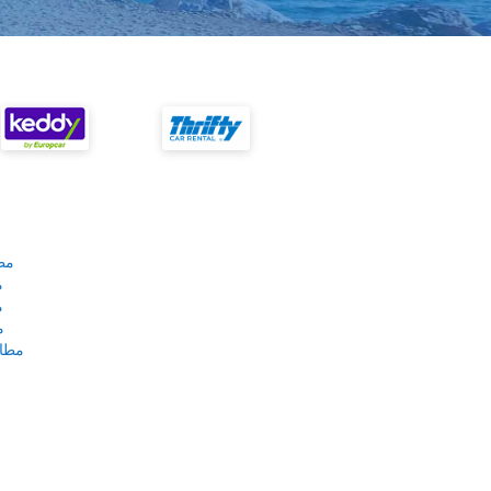
مط
م
م
م
مطار