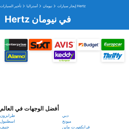
إيجار سيارات Hertz
نيومان
أستراليا
تأجير السيارات
Hertz في نيومان
أفضل الوجهات في العالم
دبي
طرابزون
ميونخ
اسطنبول
فرانكفورت ماين
جنيف