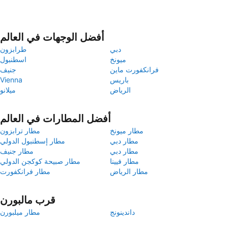
أفضل الوجهات في العالم
دبي
طرابزون
ميونخ
اسطنبول
فرانكفورت ماين
جنيف
باريس
Vienna
الرياض
ميلانو
أفضل المطارات في العالم
مطار ميونخ
مطار ترابزون
مطار دبي
مطار إسطنبول الدولي
مطار دبي
مطار جنيف
مطار فيينا
مطار صبيحة كوكجن الدولي
مطار الرياض
مطار فرانكفورت
قرب مالبورن
داندينونج
مطار ميلبورن