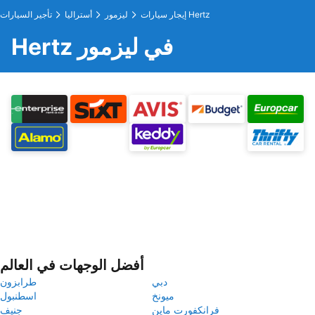
إيجار سيارات Hertz
ليزمور
أستراليا
تأجير السيارات
Hertz في ليزمور
أفضل الوجهات في العالم
دبي
طرابزون
ميونخ
اسطنبول
فرانكفورت ماين
جنيف